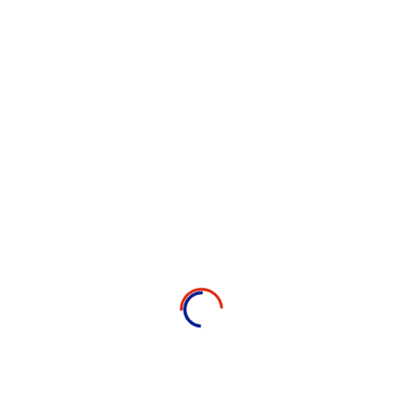
ПРИЛОЖЕНИЕ
МОСТБЕТ НА
АЙФОН НА IOS
15
May 29, 2026
Posted by:
admin
Category:
Uncategorized
No Comments